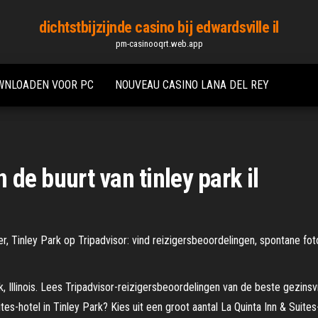
dichtstbijzijnde casino bij edwardsville il
pm-casinooqrt.web.app
OWNLOADEN VOOR PC
NOUVEAU CASINO LANA DEL REY
n de buurt van tinley park il
, Tinley Park op Tripadvisor: vind reizigersbeoordelingen, spontane fot
k, Illinois. Lees Tripadvisor-reizigersbeoordelingen van de beste gezinsv
ites-hotel in Tinley Park? Kies uit een groot aantal La Quinta Inn & Suit