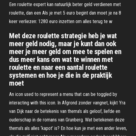
Een roulette expert kan natuurlijk beter geld verdienen met
roulette, dan een Als je met 5 euro begint dan moet je na 8
keer verliezen: 1280 euro inzetten om alles terug te w
Met deze roulette strategie heb je wat
meer geld nodig, maar je kunt dan ook
meer je meer geld om mee te spelen en
dus meer kans om wat te winnen met
roulette en naar een aantal roulette
systemen en hoe je die in de praktijk
moet
An icon used to represent a menu that can be toggled by
interacting with this icon. In Afgrond zonder vangnet, kijkt Yra
van Dijk naar de betekenis van thema’s als geloof, liefde en
ouderschap in de romans van Grunberg. Wat betekenen deze
thema’s als alles ‘kapot’ is? En hoe kun je met een ander leven,