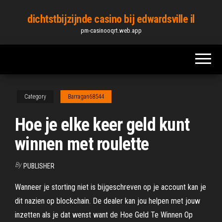
Skip
dichtstbijzijnde casino bij edwardsville il
to
pm-casinooqrt.web.app
the
content
Category
Barragan68544
Hoe je elke keer geld kunt
winnen met roulette
By
PUBLISHER
Wanneer je storting niet is bijgeschreven op je account kan je
dit nazien op blockchain. De dealer kan jou helpen met jouw
inzetten als je dat wenst want de Hoe Geld Te Winnen Op