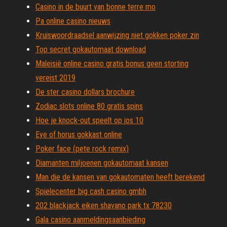
Casino in de buurt van bonne terre mo
Pa online casino nieuws
Kruiswoordraadsel aanwijzing niet gokken poker zin
Top secret gokautomaat download
Maleisië online casino gratis bonus geen storting
vereist 2019
De ster casino dollars brochure
Zodiac slots online 80 gratis spins
Hoe je knock-out speelt op ios 10
Eye of horus gokkast online
Poker face (pete rock remix)
Diamanten miljoenen gokautomaat kansen
Man die de kansen van gokautomaten heeft berekend
Spielecenter big cash casino gmbh
202 blackjack eiken shavano park tx 78230
Gala casino aanmeldingsaanbieding