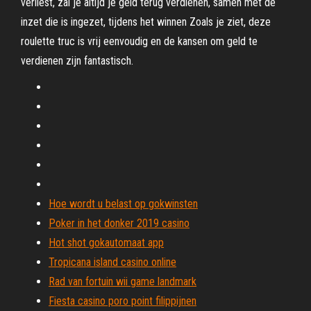
verliest, zal je altijd je geld terug verdienen, samen met de
inzet die is ingezet, tijdens het winnen Zoals je ziet, deze
roulette truc is vrij eenvoudig en de kansen om geld te
verdienen zijn fantastisch.
Hoe wordt u belast op gokwinsten
Poker in het donker 2019 casino
Hot shot gokautomaat app
Tropicana island casino online
Rad van fortuin wii game landmark
Fiesta casino poro point filippijnen