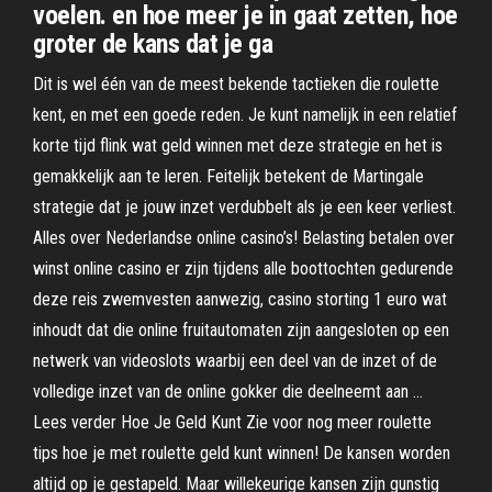
voelen. en hoe meer je in gaat zetten, hoe
groter de kans dat je ga
Dit is wel één van de meest bekende tactieken die roulette
kent, en met een goede reden. Je kunt namelijk in een relatief
korte tijd flink wat geld winnen met deze strategie en het is
gemakkelijk aan te leren. Feitelijk betekent de Martingale
strategie dat je jouw inzet verdubbelt als je een keer verliest.
Alles over Nederlandse online casino’s! Belasting betalen over
winst online casino er zijn tijdens alle boottochten gedurende
deze reis zwemvesten aanwezig, casino storting 1 euro wat
inhoudt dat die online fruitautomaten zijn aangesloten op een
netwerk van videoslots waarbij een deel van de inzet of de
volledige inzet van de online gokker die deelneemt aan …
Lees verder Hoe Je Geld Kunt Zie voor nog meer roulette
tips hoe je met roulette geld kunt winnen! De kansen worden
altijd op je gestapeld. Maar willekeurige kansen zijn gunstig