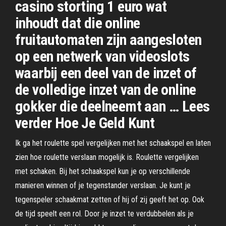
casino storting 1 euro wat
inhoudt dat die online
fruitautomaten zijn aangesloten
op een netwerk van videoslots
waarbij een deel van de inzet of
de volledige inzet van de online
gokker die deelneemt aan … Lees
verder Hoe Je Geld Kunt
Ik ga het roulette spel vergelijken met het schaakspel en laten
zien hoe roulette verslaan mogelijk is. Roulette vergelijken
met schaken. Bij het schaakspel kun je op verschillende
manieren winnen of je tegenstander verslaan. Je kunt je
tegenspeler schaakmat zetten of hij of zij geeft het op. Ook
de tijd speelt een rol. Door je inzet te verdubbelen als je