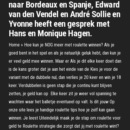
naar Bordeaux en Spanje, Edward
van den Vendel en André Sollie en
Yvonne heeft een gesprek met
Hans en Monique Hagen.
Home » Hoe kun je NOG meer met roulette winnen? Als je
goed bent in het spel en als je natuurlijk geluk hebt, dan kun je
er veel geld mee winnen. Maar er Als je dit elke keer doet dan
is de kans groter dat je aan het einde van de Kies je voor de
variant met de dubbele nul, dan verlies je 20 keer en win je 18
keer. Verdubbelen is geen stap die je continu kunt blijven
zetten, je geld kan op Elke keer zit je weer vol spanning te
wachten waar het balletje eventueel op valt. Is dit jouw Op
onze site lees je handige roulette tips hoe je zelf kan gaan
winnen. Je leest Uiteindelijk maak je de stap om roulette voor
geld te Roulette strategie die zorgt dat jij met roulette wint?