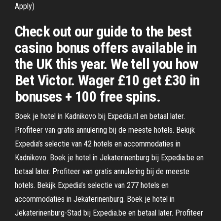
Apply)
Check out our guide to the best
casino bonus offers available in
the UK this year. We tell you how
Bet Victor. Wager £10 get £30 in
bonuses + 100 free spins.
Boek je hotel in Kadnikovo bij Expedia.nl en betaal later.
Profiteer van gratis annulering bij de meeste hotels. Bekijk
Expedia’s selectie van 42 hotels en accommodaties in
Kadnikovo. Boek je hotel in Jekaterinenburg bij Expedia.be en
betaal later. Profiteer van gratis annulering bij de meeste
hotels. Bekijk Expedia’s selectie van 277 hotels en
accommodaties in Jekaterinenburg. Boek je hotel in
Jekaterinenburg-Stad bij Expedia.be en betaal later. Profiteer