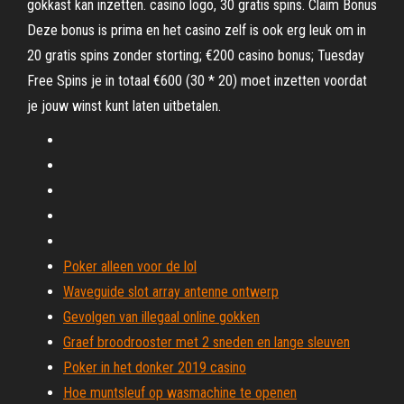
gokkast kan inzetten. casino logo, 30 gratis spins. Claim Bonus
Deze bonus is prima en het casino zelf is ook erg leuk om in
20 gratis spins zonder storting; €200 casino bonus; Tuesday
Free Spins je in totaal €600 (30 * 20) moet inzetten voordat
je jouw winst kunt laten uitbetalen.
Poker alleen voor de lol
Waveguide slot array antenne ontwerp
Gevolgen van illegaal online gokken
Graef broodrooster met 2 sneden en lange sleuven
Poker in het donker 2019 casino
Hoe muntsleuf op wasmachine te openen