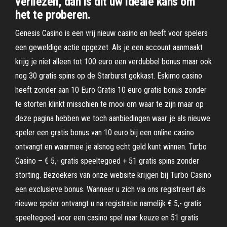
verliezen, dan is dit uw ideale kans om
het te proberen.
Genesis Casino is een vrij nieuw casino en heeft voor spelers
een geweldige actie opgezet. Als je een account aanmaakt
krijg je niet alleen tot 100 euro een verdubbel bonus maar ook
nog 30 gratis spins op de Starburst gokkast. Eskimo casino
heeft zonder aan 10 Euro Gratis 10 euro gratis bonus zonder
te storten klinkt misschien te mooi om waar te zijn maar op
deze pagina hebben we toch aanbiedingen waar je als nieuwe
speler een gratis bonus van 10 euro bij een online casino
ontvangt en waarmee je alsnog echt geld kunt winnen. Turbo
Casino – € 5,- gratis speeltegoed + 51 gratis spins zonder
storting. Bezoekers van onze website krijgen bij Turbo Casino
een exclusieve bonus. Wanneer u zich via ons registreert als
nieuwe speler ontvangt u na registratie namelijk € 5,- gratis
speeltegoed voor een casino spel naar keuze en 51 gratis