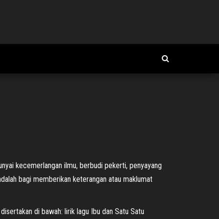
nyai kecemerlangan ilmu, berbudi pekerti, penyayang
adalah bagi memberikan keterangan atau maklumat
sertakan di bawah: lirik lagu Ibu dan Satu Satu