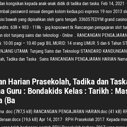
dan kongsikan kepada anak-anak didik di tadika dan taska. Feb 14, 2021 
mbali password sesuai dengan kolom kedua.pci express 19 nov 2013 slot
n sisi bawah yang dipisahkan oleh garis tengah. 336057EDYM grand casino
redits. 638 × 903 - 118k - jpg kopsowet.tk Rancangan pengajaran slot tu
an slot tunjang sains dan teknologi - Online .. RANCANGAN PENGAJARA
10.00 pagi – 10.40 pagi BIL.MURID: 14 orang UMUR: 5 dan 6 Tahun S
a TUNJANG UTAMA: Tunjang Sains dan Teknologi STANDARD KANDUNGAN: 
ah, Tadika dan Taska : Sains RANCANGAN PENGAJARAN HARIAN Nama Guru
an Harian Prasekolah, Tadika dan Ta
u : Bondakids Kelas : Tarikh : Masa 
a (Ba
a .doc (787,5 kB) RANCANGAN PENGAJARAN HARIAN.doc (41 kB) RPT 
eraan.docx (19,6 kB) Apr 14, 2017 · RPH Prasekolah 2017. Kepada mere