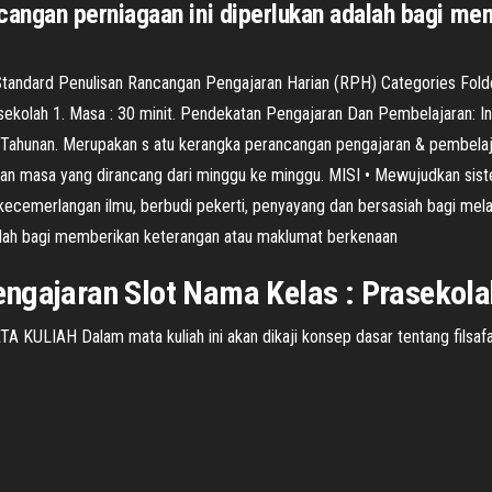
ngan perniagaan ini diperlukan adalah bagi me
tandard Penulisan Rancangan Pengajaran Harian (RPH) Categories Fol
sekolah 1. Masa : 30 minit. Pendekatan Pengajaran Dan Pembelajaran: 
nan. Merupakan s atu kerangka perancangan pengajaran & pembelajar
aian masa yang dirancang dari minggu ke minggu. MISI • Mewujudkan sis
kecemerlangan ilmu, berbudi pekerti, penyayang dan bersasiah bagi 
dalah bagi memberikan keterangan atau maklumat berkenaan
ngajaran Slot Nama Kelas : Prasekola
ULIAH Dalam mata kuliah ini akan dikaji konsep dasar tentang filsafat