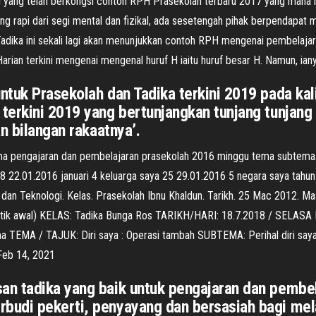
mai yang telah berkongsi contoh RPH Prasekolah terbaru 2017 yang man
 rapi dari segi mental dan fizikal, ada sesetengah pihak berpendapat m
dika ini sekali lagi akan menunjukkan contoh RPH mengenai pembelajaran
ian terkini mengenai mengenal huruf H iaitu huruf besar H. Namun, iany
tuk Prasekolah dan Tadika terkini 2019 pada kal
erkini 2019 yang bertunjangkan tunjang tunjang k
n bilangan rakaatnya’.
a pengajaran dan pembelajaran prasekolah 2016 minggu tema subtema tar
18 22.01.2016 januari 4 keluarga saya 25 29.01.2016 5 negara saya tahun 
knologi. Kelas. Prasekolah Ibnu Khaldun. Tarikh. 25 Mac 2012. Masa. 
wal) KELAS: Tadika Bunga Ros TARIKH/HARI: 18.7.2018 / SELASA MA
 TEMA / TAJUK: Diri saya : Operasi tambah SUBTEMA: Perihal diri sa
eb 14, 2021
an tadika yang baik untuk pengajaran dan pembe
budi pekerti, penyayang dan bersasiah bagi me