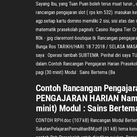
Sayang Ibu, yang Tuan Puan boleh terus muat turun , 
rancangan pengajaran slot ( rps km 532). masukan ke
agp.setiap kartu domino memiliki 2 sisi, sisi atas da
matematik prasekolah pagina's: Casino Regina Tier C
80k - jpg claremont-boutique.tk Rancangan pengajar
Bunga Ros TARIKH/HARI: 18.7.2018 / SELASA MASA: 
saya : Operasi tambah SUBTEMA: Perihal diri say
dalam Contoh Rancangan Pengajaran Harian Prasekol
pagi (30 minit) Modul : Sains Bertema (Ba
Contoh Rancangan Pengajar
PENGAJARAN HARIAN Nama Gur
minit) Modul : Sains Bertem
CONTOH RPH.doc (107 kB) Rancangan Modul Bertem
SukatanPelajaranPemulihanBM.pdf (61 kB) tema kend