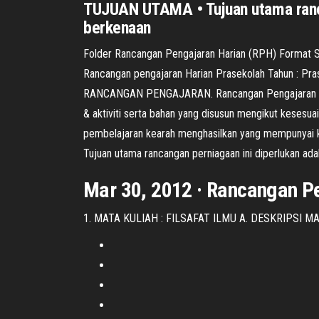
TUJUAN UTAMA • Tujuan utama ranca
berkenaan
Folder Rancangan Pengajaran Harian (RPH) Format S
Rancangan pengajaran Harian Prasekolah Tahun : Pra
RANCANGAN PENGAJARAN. Rancangan Pengajaran Tahu
& aktiviti serta bahan yang disusun mengikut kesesu
pembelajaran kearah menghasilkan yang mempunyai 
Tujuan utama rancangan perniagaan ini diperlukan a
Mar 30, 2012 · Rancangan Pe
1. MATA KULIAH : FILSAFAT ILMU A. DESKRIPSI MATA K