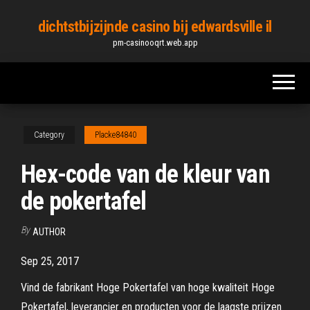
Skip
dichtstbijzijnde casino bij edwardsville il
to
pm-casinooqrt.web.app
the
content
Category
Placke84840
Hex-code van de kleur van
de pokertafel
By
AUTHOR
Sep 25, 2017
Vind de fabrikant Hoge Pokertafel van hoge kwaliteit Hoge
Pokertafel, leverancier en producten voor de laagste prijzen