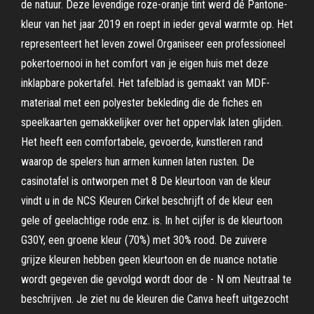
de natuur. Deze levendige roze-oranje tint werd dé Pantone-
kleur van het jaar 2019 en roept in ieder geval warmte op. Het
representeert het leven zowel Organiseer een professioneel
pokertoernooi in het comfort van je eigen huis met deze
inklapbare pokertafel. Het tafelblad is gemaakt van MDF-
materiaal met een polyester bekleding die de fiches en
speelkaarten gemakkelijker over het oppervlak laten glijden.
Het heeft een comfortabele, gevoerde, kunstleren rand
waarop de spelers hun armen kunnen laten rusten. De
casinotafel is ontworpen met 8 De kleurtoon van de kleur
vindt u in de NCS Kleuren Cirkel beschrijft of de kleur een
gele of geelachtige rode enz. is. In het cijfer is de kleurtoon
G30Y, een groene kleur (70%) met 30% rood. De zuivere
grijze kleuren hebben geen kleurtoon en de nuance notatie
wordt gegeven die gevolgd wordt door de - N om Neutraal te
beschrijven. Je ziet nu de kleuren die Canva heeft uitgezocht