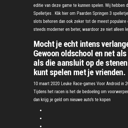
editie van deze game te kunnen spelen. Wij hebben d
Spelletjes . Klik hier om Paarden Springen 3 spelle
slots behoren dan ook zeker tot de meest populaire o
steeds moderner en beter, waardoor ze niet alleen le
Mocht je echt intens verlan
Gewoon oldschool en net als 
als die aansluit op de stenen
kunt spelen met je vrienden.
10 maart 2020 Leuke Race-games Voor Android in 202
Tijdens het racen is het de bedoeling om voorwerpen
dan krijg je geld om nieuwe auto's te kopen