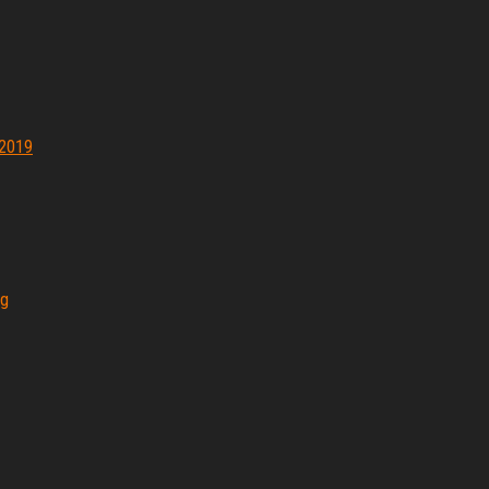
 2019
ng