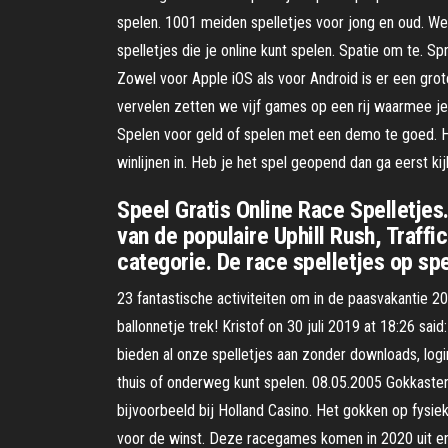
spelen. 1001 meiden spelletjes voor jong en oud. W
spelletjes die je online kunt spelen. Spatie om te.
Zowel voor Apple iOS als voor Android is er een grote
vervelen zetten we vijf games op een rij waarmee je d
Spelen voor geld of spelen met een demo te goed. Heb
winlijnen in. Heb je het spel geopend dan ga eerst kij
Speel Gratis Online Race Spelletjes.
van de populaire Uphill Rush, Traff
categorie. De race spelletjes op spe
23 fantastische activiteiten om in de paasvakantie 2
ballonnetje trek! Kristof on 30 juli 2019 at 18:26 sai
bieden al onze spelletjes aan zonder downloads, log
thuis of onderweg kunt spelen. 08.05.2005 Gokkasten 
bijvoorbeeld bij Holland Casino. Het gokken op fysie
voor de winst. Deze racegames komen in 2020 uit en m