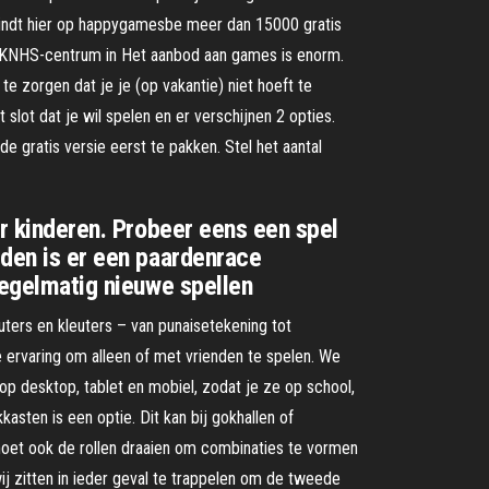
vindt hier op happygamesbe meer dan 15000 gratis
et KNHS-centrum in Het aanbod aan games is enorm.
te zorgen dat je je (op vakantie) niet hoeft te
slot dat je wil spelen en er verschijnen 2 opties.
 gratis versie eerst te pakken. Stel het aantal
or kinderen. Probeer eens een spel
iden is er een paardenrace
 regelmatig nieuwe spellen
uters en kleuters – van punaisetekening tot
ste ervaring om alleen of met vrienden te spelen. We
p desktop, tablet en mobiel, zodat je ze op school,
sten is een optie. Dit kan bij gokhallen of
 moet ook de rollen draaien om combinaties te vormen
ij zitten in ieder geval te trappelen om de tweede