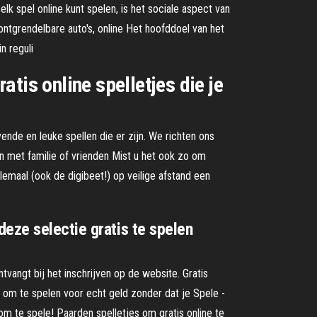
lk spel online kunt spelen, is het sociale aspect van
ontgrendelbare auto's, online Het hoofddoel van het
n reguli
atis online spelletjes die je
ende en leuke spellen die er zijn. We richten ons
n met familie of vrienden Mist u het ook zo om
llemaal (ook de digibeet!) op veilige afstand een
deze selectie gratis te spelen
tvangt bij het inschrijven op de website. Gratis
d om te spelen voor echt geld zonder dat je Spele -
om te spele! Paarden spelletjes om gratis online te