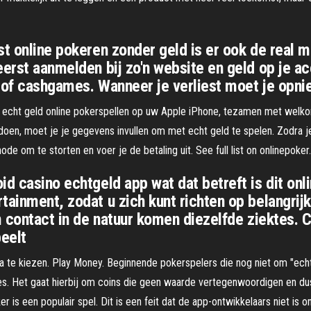
st online pokeren zonder geld is er ook de real 
erst aanmelden bij zo'n website en geld op je acc
n of cashgames. Wanneer je verliest moet je opn
 echt geld online pokerspellen op uw Apple iPhone, tezamen met welkom
t doen, moet je je gegevens invullen om met echt geld te spelen. Zodra j
ode om te storten en voer je de betaling uit. See full list on onlinepoke
d casino echtgeld app wat dat betreft is dit onl
tainment, zodat u zich kunt richten op belangrijk
am contact in de natuur komen diezelfde ziektes. 
eelt
a te kiezen. Play Money. Beginnende pokerspelers die nog niet om "ech
s. Het gaat hierbij om coins die geen waarde vertegenwoordigen en dus
 is een populair spel. Dit is een feit dat de app-ontwikkelaars niet is 