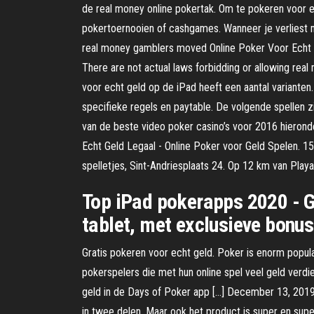
de real money online pokertak. Om te pokeren voor ec
pokertoernooien of cashgames. Wanneer je verliest 
real money gamblers moved Online Poker Voor Echt Gel
There are not actual laws forbidding or allowing rea
voor echt geld op de iPad heeft een aantal varianten
specifieke regels en paytable. De volgende spellen z
van de beste video poker casino’s voor 2016 hierond
Echt Geld Legaal - Online Poker voor Geld Spelen. 15 
spelletjes, Sint-Andriesplaats 24. Op 12 km van Play
Top iPad pokerapps 2020 - G
tablet, met exclusieve bonus
Gratis pokeren voor echt geld. Poker is enorm populai
pokerspelers die met hun online spel veel geld verd
geld in de Days of Poker app […] December 13, 2019 
in twee delen. Maar ook het product is super en sup