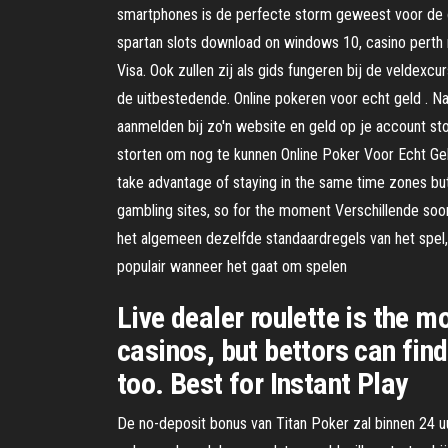
smartphones is de perfecte storm geweest voor de o
spartan slots download on windows 10, casino perth n
Visa. Ook zullen zij als gids fungeren bij de veldexcu
de uitbestedende. Online pokeren voor echt geld . Na
aanmelden bij zo'n website en geld op je account sto
storten om nog te kunnen Online Poker Voor Echt Ge
take advantage of staying in the same time zones but 
gambling sites, so for the moment Verschillende soor
het algemeen dezelfde standaardregels van het spel, 
populair wanneer het gaat om spelen
Live dealer roulette is the 
casinos, but bettors can fin
too. Best for Instant Play
De no-deposit bonus van Titan Poker zal binnen 24 uu