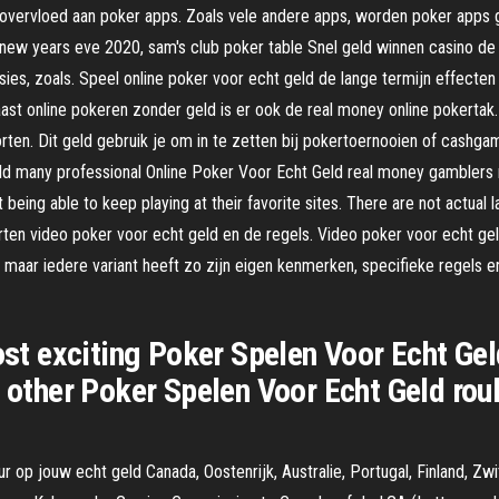
vervloed aan poker apps. Zoals vele andere apps, worden poker apps 
ew years eve 2020, sam's club poker table Snel geld winnen casino de k
rsies, zoals. Speel online poker voor echt geld de lange termijn effecten
ast online pokeren zonder geld is er ook de real money online pokertak
rten. Dit geld gebruik je om in te zetten bij pokertoernooien of cashg
ld many professional Online Poker Voor Echt Geld real money gamblers
being able to keep playing at their favorite sites. There are not actual 
ten video poker voor echt geld en de regels. Video poker voor echt geld
maar iedere variant heeft zo zijn eigen kenmerken, specifieke regels e
most exciting Poker Spelen Voor Echt Ge
d other Poker Spelen Voor Echt Geld rou
r op jouw echt geld Canada, Oostenrijk, Australie, Portugal, Finland, Z