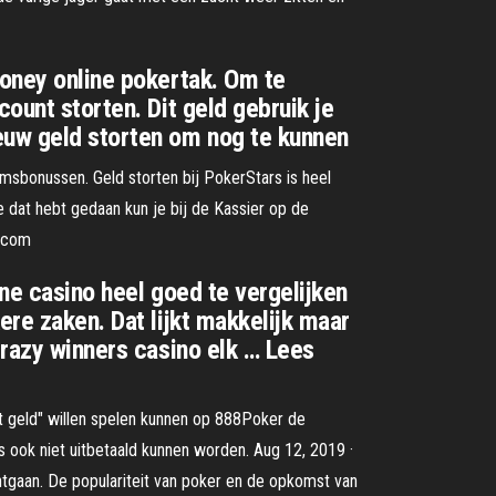
money online pokertak. Om te
ount storten. Dit geld gebruik je
ieuw geld storten om nog te kunnen
sbonussen. Geld storten bij PokerStars is heel
e dat hebt gedaan kun je bij de Kassier op de
r.com
ine casino heel goed te vergelijken
ere zaken. Dat lijkt makkelijk maar
Crazy winners casino elk … Lees
t geld" willen spelen kunnen op 888Poker de
 ook niet uitbetaald kunnen worden. Aug 12, 2019 ·
ontgaan. De populariteit van poker en de opkomst van