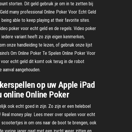
nt storten. Dit geld gebruik je om in te zetten bij
Geld many professional Online Poker Voor Echt Geld
ing able to keep playing at their favorite sites.
video poker voor echt geld en de regels. Video poker
 iedere variant heeft zo zijn eigen kenmerken,
m onze handleiding te lezen, of gebruik onze lijst
asino’s Om Online Poker Te Spelen Online Poker Voor
e voor echt geld dit komt ook terug in de robot
de aanval aangehouden.
kerspellen op uw Apple iPad
u online Online Poker
ijk ook echt goed in zijn. Zo zijn er een heleboel
n! Real money play. Lees meer over spelen voor echt
 scootertjes in om ons naar de boot te brengen, ook
de vurige jager gaat met een zucht weer zitten en