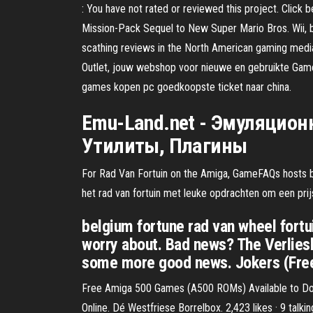
: You have not rated or reviewed this project. Click
Mission-Pack Sequel to New Super Mario Bros. Wii, b
scathing reviews in the North American gaming me
Outlet, jouw webshop voor nieuwe en gebruikte Game
games kopen pc goedkoopste ticket naar china.
Emu-Land.net - Эмуляцион
Утилиты, Плагины
For Rad Van Fortuin on the Amiga, GameFAQs hosts b
het rad van fortuin met leuke opdrachten om een prijs
belgium fortune rad van wheel fortu
worry about. Bad news? The Verlies
some more good news. Jokers (Free Sp
Free Amiga 500 Games (A500 ROMs) Available to Do
Online. Dé Westfriese Borrelbox. 2,423 likes · 9 talk