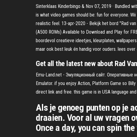
Sinterklaas Kinderbingo & Nov 07, 2019 · Bundled wit
is what video games should be: fun for everyone. Wii S
realistic feel. 13-apr-2020 - Bekijk het bord "Rad va
(A500 ROMs) Available to Download and Play for FRE
boordevol creatieve ideetjes, kleurplaten, wallpapers &
maar ook best leuk én handig voor ouders. lees over 
Get all the latest new about Rad V
Emu-Land.net - Эмуляционный сайт. Оперативные но
Emulator. if you enjoy Action, Platform Game so Bil
direct link and free. this game is in USA language and 
Als je genoeg punten op je ac
draaien. Voor al uw vragen 
Once a day, you can spin the