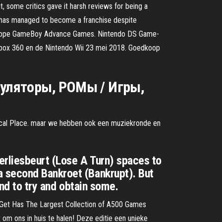
, some critics gave it harsh reviews for being a
s has managed to become a franchise despite
edkope GameBoy Advance Games. Nintendo DS Game-
Xbox 360 en de Nintendo Wii 23 mei 2018. Goedkoop
муляторы, РОМы / Игры,
rical Place. maar we hebben ook een muziekronde en
erliesbeurt (Lose A Turn) spaces to
a second Bankroet (Bankrupt). But
und to try and obtain some.
Get Has The Largest Collection of A500 Games
x om ons in huis te halen! Deze editie een unieke