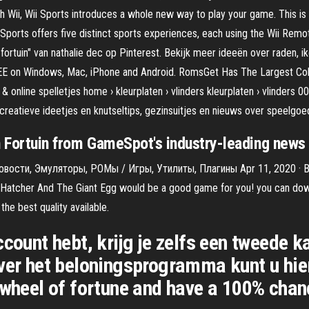
h Wii, Wii Sports introduces a whole new way to play your game. This is
ports offers five distinct sports experiences, each using the Wii Remote 
n fortuin" van nathalie dec op Pinterest. Bekijk meer ideeën over raden,
E on Windows, Mac, iPhone and Android. RomsGet Has The Largest Coll
 online spelletjes home › kleurplaten › vlinders kleurplaten › vlinders 000
creatieve ideetjes en knutseltips, gezinsuitjes en nieuws over speelgoe
an Fortuin from GameSpot's industry-leading news
вости, Эмуляторы, РОМы / Игры, Утилиты, Плагины Apr 11, 2020 · Bi
ly Hatcher And The Giant Egg would be a good game for you! you can do
the best quality available.
count hebt, krijg je zelfs een tweede k
over het beloningsprogramma kunt u hie
 wheel of fortune and have a 100% chanc