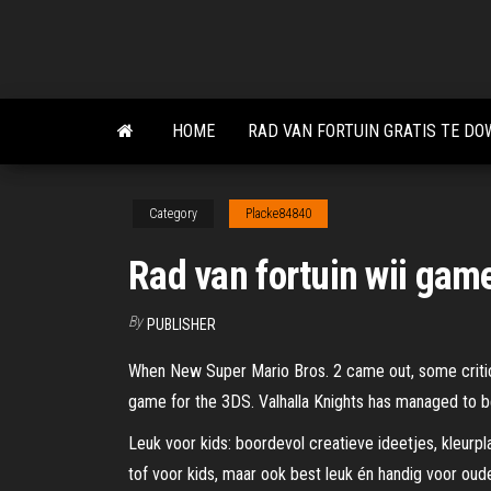
Skip
to
the
content
HOME
RAD VAN FORTUIN GRATIS TE D
Category
Placke84840
Rad van fortuin wii gam
By
PUBLISHER
When New Super Mario Bros. 2 came out, some critics
game for the 3DS. Valhalla Knights has managed to 
Leuk voor kids: boordevol creatieve ideetjes, kleurplat
tof voor kids, maar ook best leuk én handig voor oud