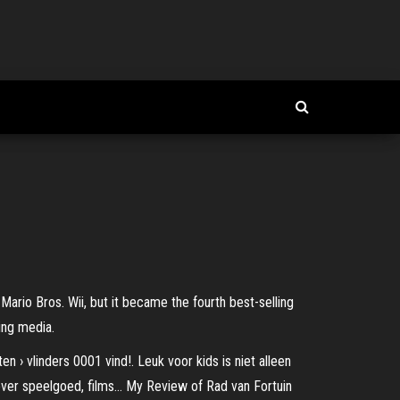
rio Bros. Wii, but it became the fourth best-selling
ing media.
en › vlinders 0001 vind!. Leuk voor kids is niet alleen
s over speelgoed, films… My Review of Rad van Fortuin