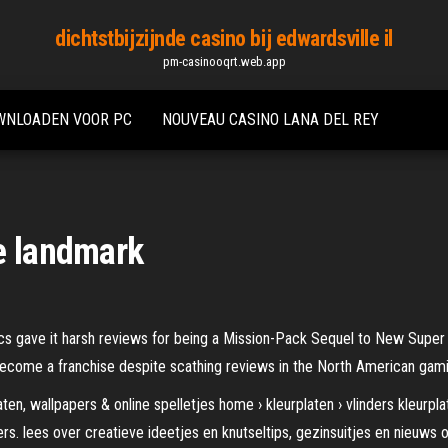
dichtstbijzijnde casino bij edwardsville il
pm-casinooqrt.web.app
OWNLOADEN VOOR PC
NOUVEAU CASINO LANA DEL REY
e landmark
 gave it harsh reviews for being a Mission-Pack Sequel to New Super Ma
become a franchise despite scathing reviews in the North American gam
en, wallpapers & online spelletjes home › kleurplaten › vlinders kleurplat
ers. lees over creatieve ideetjes en knutseltips, gezinsuitjes en nieuw