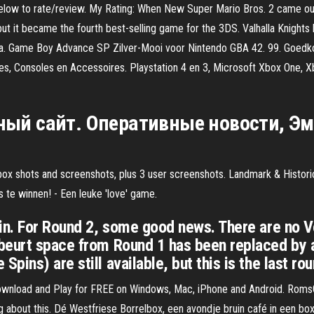
 below to rate/review. My Rating: When New Super Mario Bros. 2 came out
ut it became the fourth best-selling game for the 3DS. Valhalla Knight
dia. Game Boy Advance SP Zilver-Mooi voor Nintendo GBA 42. 99. Go
s, Consoles en Accessoires. Playstation 4 en 3, Microsoft Xbox One, 
ный сайт. Оперативные новости, Э
ox shots and screenshots, plus 3 user screenshots. Landmark & Histo
 te winnen! - Een leuke 'love' game.
in. For Round 2, some good news. There are no V
beurt space from Round 1 has been replaced by 
ins) are still available, but this is the last ro
wnload and Play for FREE on Windows, Mac, iPhone and Android. Roms
ing about this. Dé Westfriese Borrelbox, een avondje bruin café in een bo